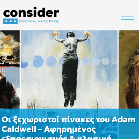
Οι ξεχωριστοί πίνακες του Adam
Caldwell – Αφηρημένος
εξπρεσιονισμός & κλασική