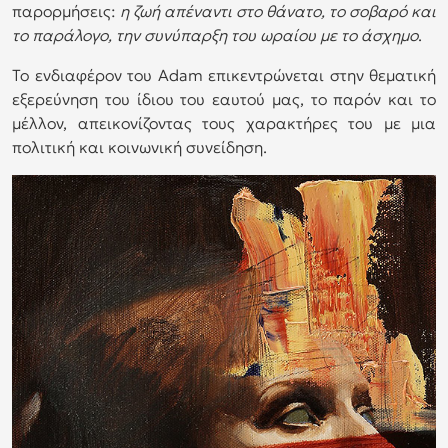
παρορμήσεις:
η ζωή απέναντι στο θάνατο, το σοβαρό και
το παράλογο, την συνύπαρξη του ωραίου με το άσχημο
.
Το ενδιαφέρον του Adam επικεντρώνεται στην θεματική
εξερεύνηση του ίδιου του εαυτού μας, το παρόν και το
μέλλον, απεικονίζοντας τους χαρακτήρες του με μια
πολιτική και κοινωνική συνείδηση.