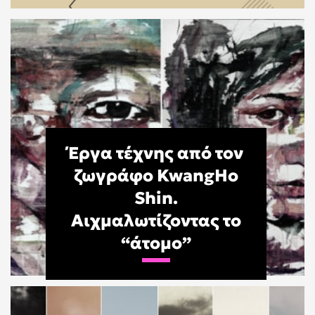
Έργα τέχνης από τον
ζωγράφο KwangHo
Shin.
Αιχμαλωτίζοντας το
“άτομο”