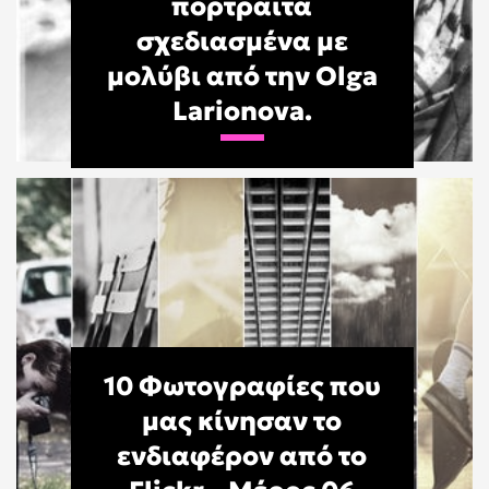
πορτραίτα
σχεδιασμένα με
μολύβι από την Olga
Larionova.
10 Φωτογραφίες που
μας κίνησαν το
ενδιαφέρον από το