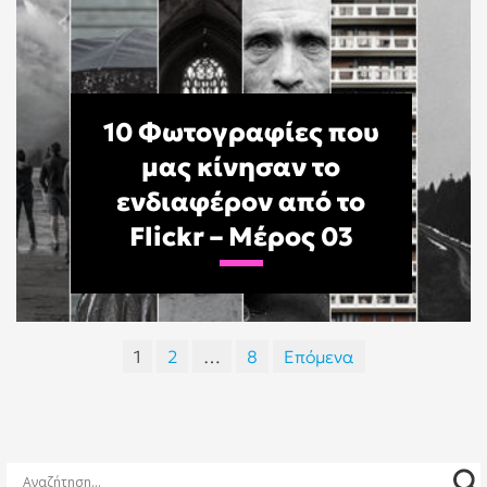
10 Φωτογραφίες που
μας κίνησαν το
ενδιαφέρον από το
Flickr – Μέρος 03
Σελιδοποίηση
1
2
…
8
Επόμενα
άρθρων