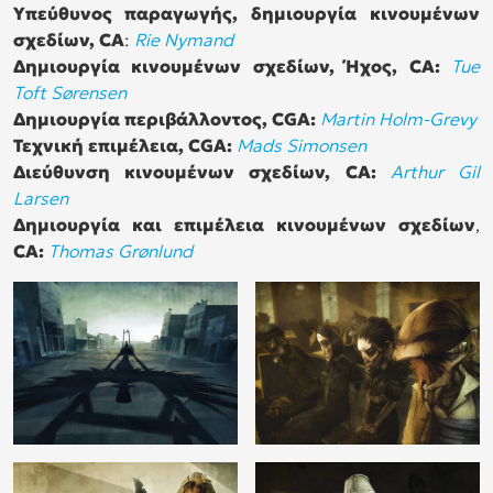
Υπεύθυνος παραγωγής, δημιουργία κινουμένων
σχεδίων, CA
:
Rie Nymand
Δημιουργία κινουμένων σχεδίων, Ήχος, CA:
Tue
Toft Sørensen
Δημιουργία περιβάλλοντος, CGA:
Martin Holm-Grevy
Τεχνική επιμέλεια, CGA:
Mads Simonsen
Διεύθυνση κινουμένων σχεδίων, CA:
Arthur Gil
Larsen
Δημιουργία και επιμέλεια κινουμένων σχεδίων
,
CA:
Thomas Grønlund