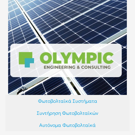
Φωτοβολταϊκά Συστήματα
Συντήρηση Φωτοβολταϊκών
Αυτόνομα Φωτοβολταϊκά