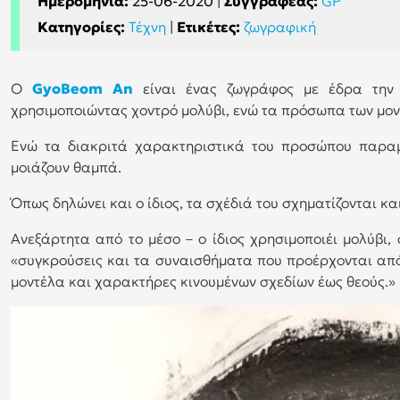
Ημερομηνία:
25-06-2020
|
Συγγραφέας:
GP
Κατηγορίες:
Τέχνη
|
Ετικέτες:
ζωγραφική
Ο
GyoBeom An
είναι ένας ζωγράφος με έδρα την 
χρησιμοποιώντας χοντρό μολύβι, ενώ τα πρόσωπα των μον
Ενώ τα διακριτά χαρακτηριστικά του προσώπου παραμ
μοιάζουν θαμπά.
Όπως δηλώνει και ο ίδιος, τα σχέδιά του σχηματίζονται κα
Ανεξάρτητα από το μέσο – ο ίδιος χρησιμοποιέι μολύβι,
«συγκρούσεις και τα συναισθήματα που προέρχονται απ
μοντέλα και χαρακτήρες κινουμένων σχεδίων έως θεούς.»