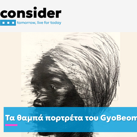
Τα θαμπά πορτρέτα του GyoBeom