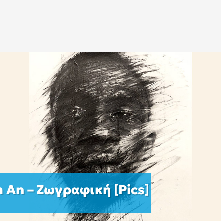
 An – Ζωγραφική [Pics]