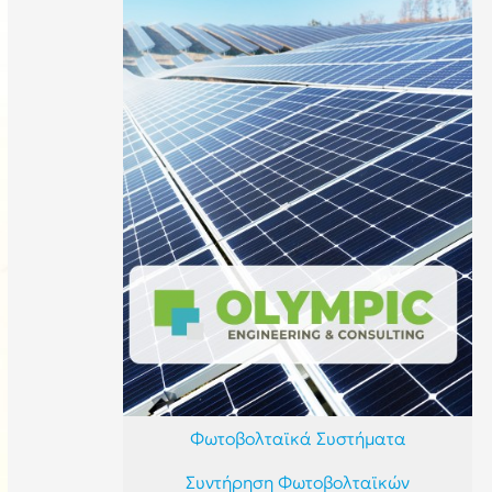
Φωτοβολταϊκά Συστήματα
Συντήρηση Φωτοβολταϊκών