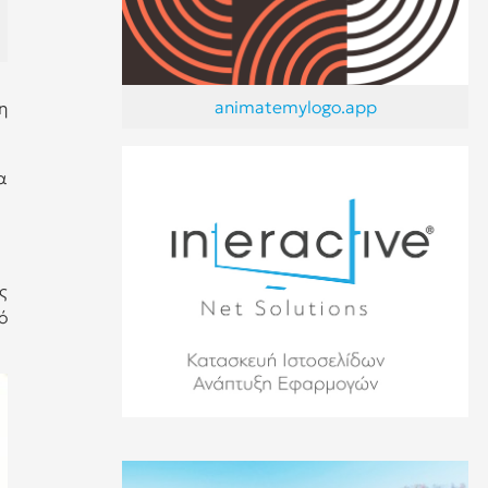
animatemylogo.app
η
α
ς
ό