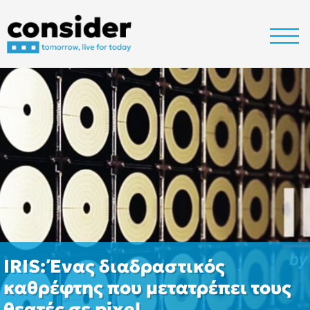
IRIS: Ένας διαδραστικός
καθρέφτης που μετατρέπει τους
θεατές σε pixel