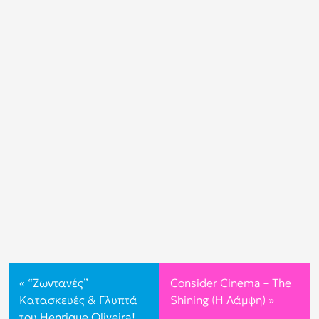
«
“Ζωντανές”
Consider Cinema – The
Κατασκευές & Γλυπτά
Shining (Η Λάμψη)
»
του Henrique Oliveira!