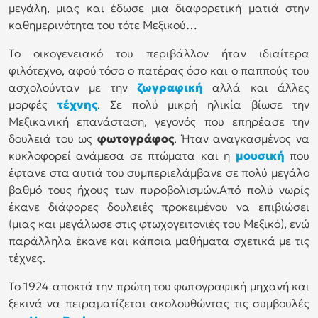
μεγάλη, μιας και έδωσε μια διαφορετική ματιά στην
καθημερινότητα του τότε Μεξικού…
Το οικογενειακό του περιβάλλον ήταν ιδιαίτερα
φιλότεχνο, αφού τόσο ο πατέρας όσο και ο παππούς του
ασχολούνταν με την
ζωγραφική
αλλά και άλλες
μορφές
τέχνης
. Σε πολύ μικρή ηλικία βίωσε την
Μεξικανική επανάσταση, γεγονός που επηρέασε την
δουλειά του ως
φωτογράφος
. Ήταν αναγκασμένος να
κυκλοφορεί ανάμεσα σε πτώματα και η
μουσική
που
έφτανε στα αυτιά του συμπεριελάμβανε σε πολύ μεγάλο
βαθμό τους ήχους των πυροβολισμών.Από πολύ νωρίς
έκανε διάφορες δουλειές προκειμένου να επιβιώσει
(μιας και μεγάλωσε στις φτωχογειτονιές του Μεξικό), ενώ
παράλληλα έκανε και κάποια μαθήματα σχετικά με τις
τέχνες.
Το 1924 αποκτά την πρώτη του φωτογραφική μηχανή και
ξεκινά να πειραματίζεται ακολουθώντας τις συμβουλές