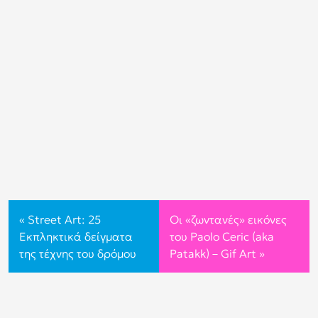
«
Street Art: 25
Οι «ζωντανές» εικόνες
Εκπληκτικά δείγματα
του Paolo Ceric (aka
της τέχνης του δρόμου
Patakk) – Gif Art
»