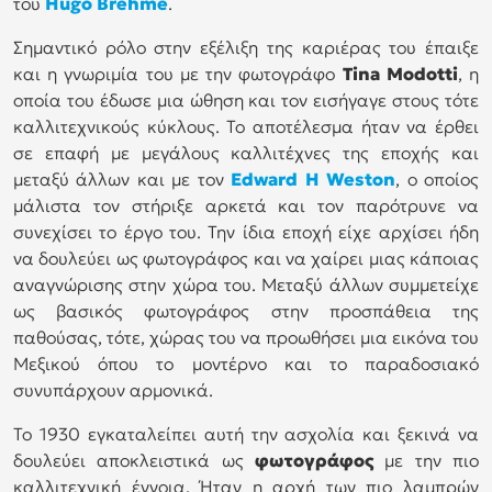
του
Hugo Brehme
.
Σημαντικό ρόλο στην εξέλιξη της καριέρας του έπαιξε
και η γνωριμία του με την φωτογράφο
Tina Modotti
, η
οποία του έδωσε μια ώθηση και τον εισήγαγε στους τότε
καλλιτεχνικούς κύκλους. Το αποτέλεσμα ήταν να έρθει
σε επαφή με μεγάλους καλλιτέχνες της εποχής και
μεταξύ άλλων και με τον
Edward H Weston
, ο οποίος
μάλιστα τον στήριξε αρκετά και τον παρότρυνε να
συνεχίσει το έργο του. Την ίδια εποχή είχε αρχίσει ήδη
να δουλεύει ως φωτογράφος και να χαίρει μιας κάποιας
αναγνώρισης στην χώρα του. Μεταξύ άλλων συμμετείχε
ως βασικός φωτογράφος στην προσπάθεια της
παθούσας, τότε, χώρας του να προωθήσει μια εικόνα του
Μεξικού όπου το μοντέρνο και το παραδοσιακό
συνυπάρχουν αρμονικά.
Το 1930 εγκαταλείπει αυτή την ασχολία και ξεκινά να
δουλεύει αποκλειστικά ως
φωτογράφος
με την πιο
καλλιτεχνική έννοια. Ήταν η αρχή των πιο λαμπρών