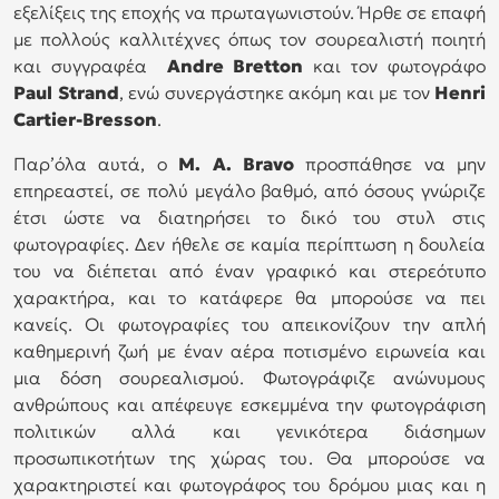
εξελίξεις της εποχής να πρωταγωνιστούν. Ήρθε σε επαφή
με πολλούς καλλιτέχνες όπως τον σουρεαλιστή ποιητή
και συγγραφέα
Andre Bretton
και τον φωτογράφο
Paul Strand
, ενώ συνεργάστηκε ακόμη και με τον
Henri
Cartier-Bresson
.
Παρ’όλα αυτά, ο
M. A. Bravo
προσπάθησε να μην
επηρεαστεί, σε πολύ μεγάλο βαθμό, από όσους γνώριζε
έτσι ώστε να διατηρήσει το δικό του στυλ στις
φωτογραφίες. Δεν ήθελε σε καμία περίπτωση η δουλεία
του να διέπεται από έναν γραφικό και στερεότυπο
χαρακτήρα, και το κατάφερε θα μπορούσε να πει
κανείς. Οι φωτογραφίες του απεικονίζουν την απλή
καθημερινή ζωή με έναν αέρα ποτισμένο ειρωνεία και
μια δόση σουρεαλισμού. Φωτογράφιζε ανώνυμους
ανθρώπους και απέφευγε εσκεμμένα την φωτογράφιση
πολιτικών αλλά και γενικότερα διάσημων
προσωπικοτήτων της χώρας του. Θα μπορούσε να
χαρακτηριστεί και φωτογράφος του δρόμου μιας και η