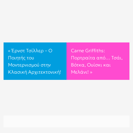
«
Έρνστ Τσίλλερ – Ο
Carne Griffiths:
Ποιητής του
Πορτραίτα από… Τσάι,
Μοντερνισμού στην
Βότκα, Ουίσκι και
Κλασική Αρχιτεκτονική!
Μελάνι!
»