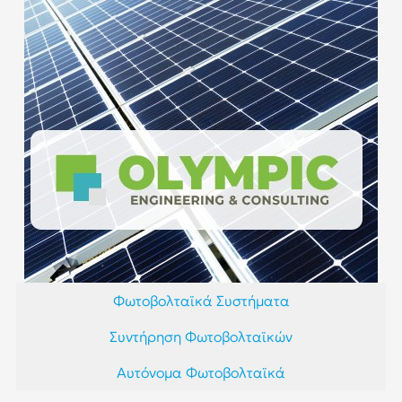
Φωτοβολταϊκά Συστήματα
Συντήρηση Φωτοβολταϊκών
Αυτόνομα Φωτοβολταϊκά