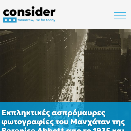
Εκπληκτικές ασπρόμαυρες
φωτογραφίες του Μανχάταν της
Berenice Abbott απο το 1935 και