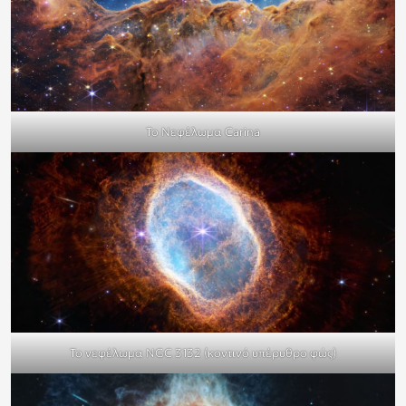
Το Νεφέλωμα Carina
To νεφέλωμα NGC 3132 (κοντινό υπέρυθρο φώς)