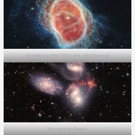
To νεφέλωμα NGC 3132 (μέσο υπέρυθρο φως)
Κουιντέτο του Στεφάν