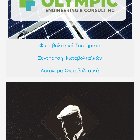
Φωτοβολταϊκά Συστήματα
Συντήρηση Φωτοβολταϊκών
Αυτόνομα Φωτοβολταϊκά