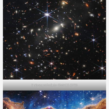
Σμήνος γαλαξιών SMACS 0723