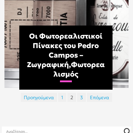
Οι Φωτορεαλιστικοί
Πίνακες του Pedro
Campos –
Ζωγραφική,Φωτορεα
λισμός
Σελιδοποίηση
Προηγούμενα
1
2
3
Επόμενα
άρθρων