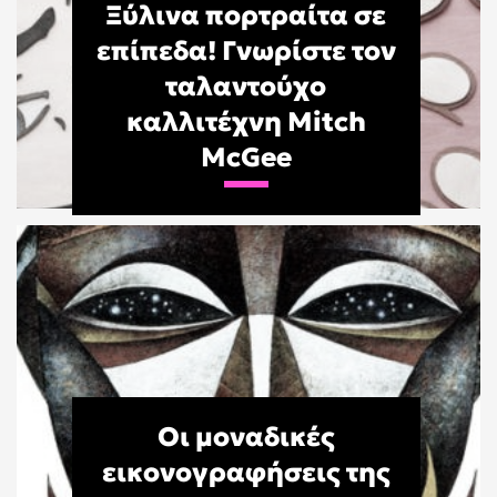
Ξύλινα πορτραίτα σε
επίπεδα! Γνωρίστε τον
ταλαντούχο
καλλιτέχνη Mitch
McGee
Οι μοναδικές
εικονογραφήσεις της