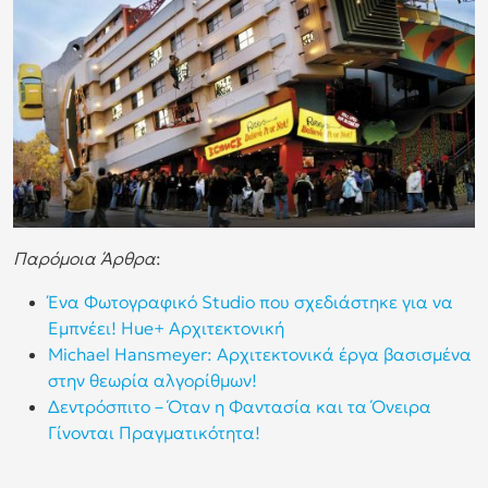
Παρόμοια Άρθρα
:
Ένα Φωτογραφικό Studio που σχεδιάστηκε για να
Εμπνέει! Hue+ Αρχιτεκτονική
Michael Hansmeyer: Αρχιτεκτονικά έργα βασισμένα
στην θεωρία αλγορίθμων!
Δεντρόσπιτο – Όταν η Φαντασία και τα Όνειρα
Γίνονται Πραγματικότητα!