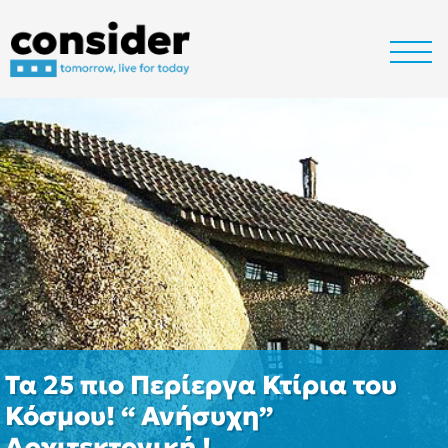
Τα 25 πιο Περίεργα Κτίρια του
Κόσμου! “ Ανήσυχη”
Αρχιτεκτονική !