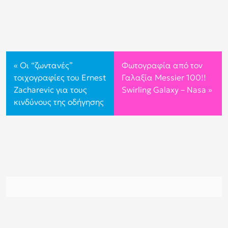
«
Οι “ζωντανές”
Φωτογραφία από τον
τοιχογραφίες του Ernest
Γαλαξία Messier 100!!
Zacharevic για τους
Swirling Galaxy – Nasa
»
κινδύνους της οδήγησης